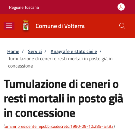
Salta al contenuto principale
Skip to footer content
Regione Toscana
Comune di Volterra
Briciole di pane
Home
/
Servizi
/
Anagrafe e stato civile
/
Tumulazione di ceneri o resti mortali in posto già in
concessione
Tumulazione di ceneri o
resti mortali in posto già
in concessione
(
urn:nir:presidente.repubblica:decreto:1990-09-10;285~art93
)