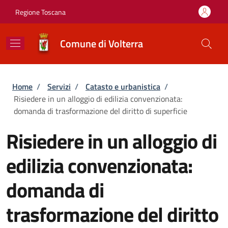
Salta al contenuto principale
Skip to footer content
Regione Toscana
Comune di Volterra
Briciole di pane
Home
/
Servizi
/
Catasto e urbanistica
/
Risiedere in un alloggio di edilizia convenzionata:
domanda di trasformazione del diritto di superficie
Risiedere in un alloggio di
edilizia convenzionata:
domanda di
trasformazione del diritto