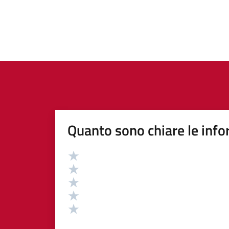
Quanto sono chiare le info
Valutazione
Valuta 5 stelle su 5
Valuta 4 stelle su 5
Valuta 3 stelle su 5
Valuta 2 stelle su 5
Valuta 1 stelle su 5