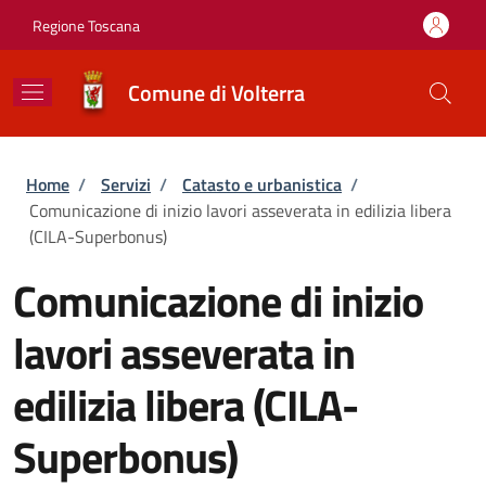
Salta al contenuto principale
Skip to footer content
Regione Toscana
Comune di Volterra
Briciole di pane
Home
/
Servizi
/
Catasto e urbanistica
/
Comunicazione di inizio lavori asseverata in edilizia libera
(CILA-Superbonus)
Comunicazione di inizio
lavori asseverata in
edilizia libera (CILA-
Superbonus)