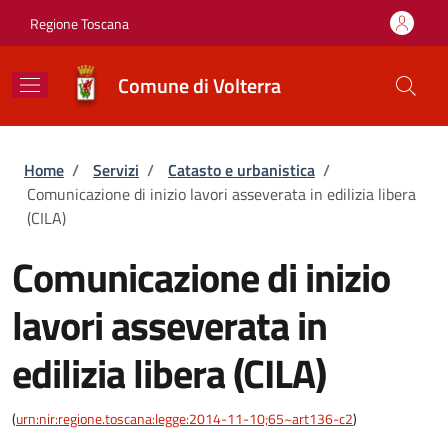
Salta al contenuto principale
Skip to footer content
Regione Toscana
Comune di Volterra
Briciole di pane
Home
/
Servizi
/
Catasto e urbanistica
/
Comunicazione di inizio lavori asseverata in edilizia libera
(CILA)
Comunicazione di inizio
lavori asseverata in
edilizia libera (CILA)
(
urn:nir:regione.toscana:legge:2014-11-10;65~art136-c2
)