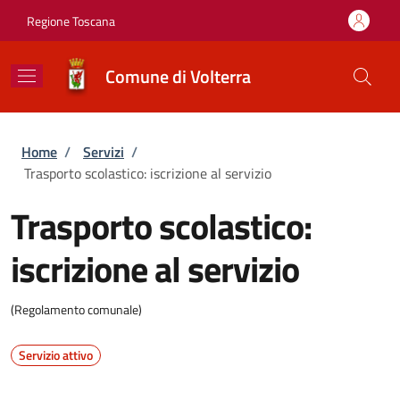
Salta al contenuto principale
Skip to footer content
Regione Toscana
Comune di Volterra
Briciole di pane
Home
/
Servizi
/
Trasporto scolastico: iscrizione al servizio
Trasporto scolastico:
iscrizione al servizio
(Regolamento comunale)
Servizio attivo