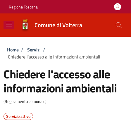
Salta al contenuto principale
Skip to footer content
Regione Toscana
Comune di Volterra
Briciole di pane
Home
/
Servizi
/
Chiedere l'accesso alle informazioni ambientali
Chiedere l'accesso alle
informazioni ambientali
(Regolamento comunale)
Servizio attivo