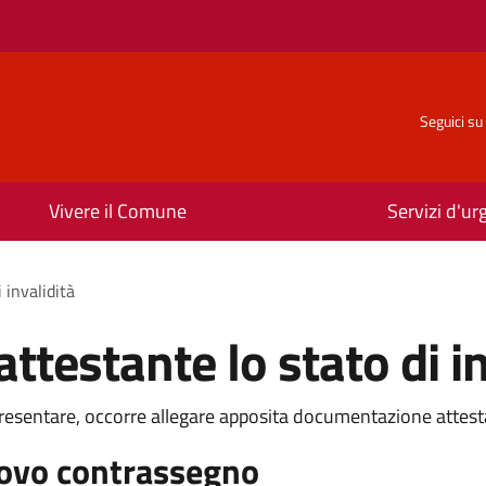
Seguici su
Vivere il Comune
Servizi d'u
 invalidità
testante lo stato di in
presentare, occorre allegare apposita documentazione attestan
uovo contrassegno