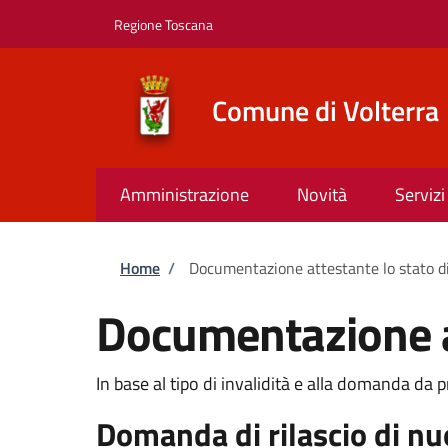
Salta al contenuto principale
Skip to footer content
Regione Toscana
Comune di Volterra
Amministrazione
Novità
Servizi
Briciole di pane
Home
/
Documentazione attestante lo stato di
Documentazione at
In base al tipo di invalidità e alla domanda da 
Domanda di rilascio di n