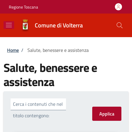
Salta al contenuto principale
Skip to footer content
Regione Toscana
Comune di Volterra
Briciole di pane
Home
/
Salute, benessere e assistenza
Salute, benessere e
assistenza
Cerca i contenuti che nel
titolo contengono: