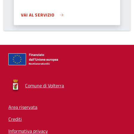
VAI AL SERVIZIO
Comune di Volterra
Footer menu
Area riservata
Crediti
Informativa privacy