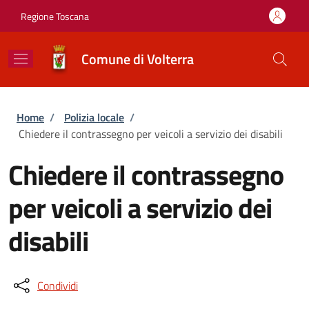
Salta al contenuto principale
Skip to footer content
Regione Toscana
Comune di Volterra
Briciole di pane
Home
/
Polizia locale
/
Chiedere il contrassegno per veicoli a servizio dei disabili
Chiedere il contrassegno
per veicoli a servizio dei
disabili
Condividi