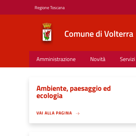
Salta al contenuto principale
Skip to footer content
Regione Toscana
Comune di Volterra
Amministrazione
Novità
Servizi
Ambiente, paesaggio ed
ecologia
VAI ALLA PAGINA